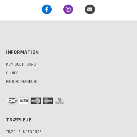
vælges
på
varesiden
INFORMATION
KOM GODT I GANG
GUIDES
FIND FORHANDLER
TRÆPLEJE
TRÆOLIE INDENDØRS