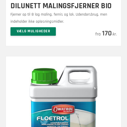
DILUNETT MALINGSFJERNER BIO
Fjerner op til 8 lag maling, fernis og lak. Udendørsbrug, men
indeholder ikke opløsningsmidler.
Prisinterval:
–
Dette
VÆLG MULIGHEDER
1.080
170
kr.
kr.
vare
170 kr.
har
til
flere
1.080 kr.
varianter.
Mulighederne
kan
vælges
på
varesiden