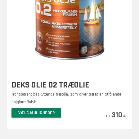
DEKS OLIE D2 TRÆOLIE
Transparent beskyttende træolie, som giver træet en strålende
højglansfinish.
Prisinterval:
–
Dette
VÆLG MULIGHEDER
2.250
310
kr.
kr.
vare
310 kr.
har
til
flere