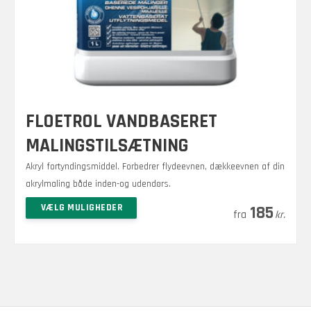
FLOETROL VANDBASERET
MALINGSTILSÆTNING
Akryl fortyndingsmiddel. Forbedrer flydeevnen, dækkeevnen af din
akrylmaling både inden-og udendørs.
Prisinterval:
–
Dette
VÆLG MULIGHEDER
1.425
185
kr.
kr.
vare
185 kr.
har
til
flere
1.425 kr.
varianter.
Mulighederne
kan