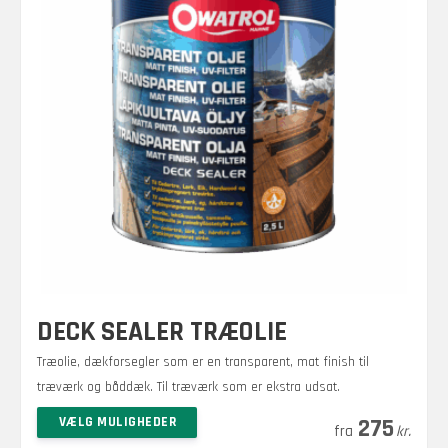
DECK SEALER TRÆOLIE
Træolie, dækforsegler som er en transparent, mat finish til
træværk og båddæk. Til træværk som er ekstra udsat.
Prisinterval:
–
Dette
VÆLG MULIGHEDER
500
275
kr.
kr.
vare
275 kr.