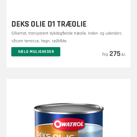
DEKS OLIE D1 TRÆOLIE
Silkemat, transparent dybdegående træolie. Inden- og udendørs
såsom terrasse, hegn, sejlbåde.
Prisinterval:
–
Dette
VÆLG MULIGHEDER
1.875
275
kr.
kr.
vare
275 kr.
har
til
flere
1.875 kr.
varianter.
Mulighederne
kan
vælges
på
varesiden