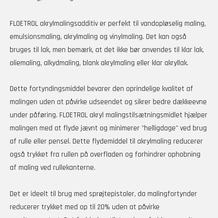
FLOETROL akrylmalingsadditiv er perfekt til vandopløselig maling,
emulsionsmaling, akrylmaling og vinylmaling. Det kan også
bruges til lak, men bemærk, at det ikke bør anvendes til klar lak,
oliemaling, alkydmaling, blank akrylmaling eller klar akryllak.
Dette fortyndingsmiddel bevarer den oprindelige kvalitet af
malingen uden at påvirke udseendet og sikrer bedre dækkeevne
under påføring. FLOETROL akryl malingstilsætningsmidlet hjælper
malingen med at flyde jævnt og minimerer "helligdage" ved brug
af rulle eller pensel. Dette flydemiddel til akrylmaling reducerer
også trykket fra rullen på overfladen og forhindrer ophobning
af maling ved rullekanterne.
Det er ideelt til brug med sprøjtepistoler, da malingfortynder
reducerer trykket med op til 20% uden at påvirke