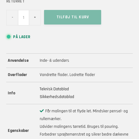
RETURRET
Floetrol
TILFØJ TIL KURV
-
+
vandbaseret
malingstilsætning
antal
PÅ LAGER
Anvendelse
Inde- & udendørs
Overflader
Vandrette flader, Lodrette flader
Teknisk Datablad
Info
Sikkerhedsdatablad
Får malingen til at flyde let. Mindsker pensel- og
rullemærker.
Udvider malingens tørretid. Bruges til pouring.
Egenskaber
Forbedrer sprøjtemønstret og sikrer bedre dækevne