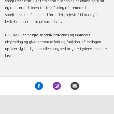
sprøjtemønstret. Det forhindrer tilstopning af airless sprøjter
og reducerer risikoen for fastlåsning af stempler i
sprøjtepistoler. Desuden tilfører det plejestof til malingen,
hvilket reducerer slid på materialet.
FLOETROL kan bruges til både indendørs og udendørs
akrylmaling og giver samme effekt og funktion, så malingen
opfører sig lidt ligesom oliemaling ved at gøre flydeevnen mere
jævn.