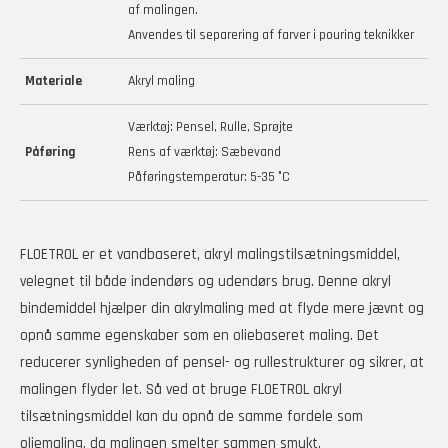
af malingen.
Anvendes til separering af farver i pouring teknikker
Materiale
Akryl maling
Værktøj: Pensel, Rulle, Sprøjte
Påføring
Rens af værktøj: Sæbevand
Påføringstemperatur: 5-35 °C
FLOETROL er et vandbaseret, akryl malingstilsætningsmiddel,
velegnet til både indendørs og udendørs brug. Denne akryl
bindemiddel hjælper din akrylmaling med at flyde mere jævnt og
opnå samme egenskaber som en oliebaseret maling. Det
reducerer synligheden af pensel- og rullestrukturer og sikrer, at
malingen flyder let. Så ved at bruge FLOETROL akryl
tilsætningsmiddel kan du opnå de samme fordele som
oliemaling, da malingen smelter sammen smukt.