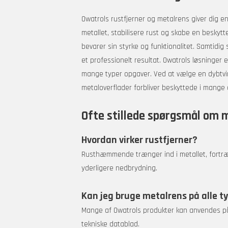
Owatrols rustfjerner og metalrens giver dig en 
metallet, stabilisere rust og skabe en beskytt
bevarer sin styrke og funktionalitet. Samtidig 
et professionelt resultat. Owatrols løsninger 
mange typer opgaver. Ved at vælge en dybtvir
metaloverflader forbliver beskyttede i mange 
Ofte stillede spørgsmål om m
Hvordan virker rustfjerner?
Rusthæmmende trænger ind i metallet, fortræn
yderligere nedbrydning.
Kan jeg bruge metalrens på alle t
Mange af Owatrols produkter kan anvendes på b
tekniske datablad.