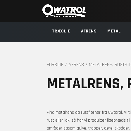
TRÆOLIE
AFRENS
METAL
FORSIDE
/
AFRENS
/ METALRENS, RUSTST
METALRENS, 
Find metalrens og rustfjerner fra Owatrol. Vi t
rust eller lak, så har vi produkter ligepræcis 
områder såsom gulve, trapper, døre, skodder, 