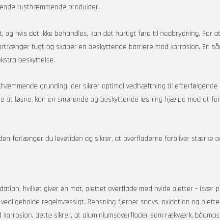
rfølgende rusthæmmende produkter.
, og hvis det ikke behandles, kan det hurtigt føre til nedbrydning. For a
fortrænger fugt og skaber en beskyttende barriere mod korrosion. En så
kstra beskyttelse.
thæmmende grunding, der sikrer optimal vedhæftning til efterfølgende m
være at løsne, kan en smørende og beskyttende løsning hjælpe med at fo
den forlænger du levetiden og sikrer, at overfladerne forbliver stærke
tion, hvilket giver en mat, plettet overflade med hvide pletter – især 
g vedligeholde regelmæssigt. Rensning fjerner snavs, oxidation og plet
korrosion. Dette sikrer, at aluminiumsoverflader som rækværk, bådmast