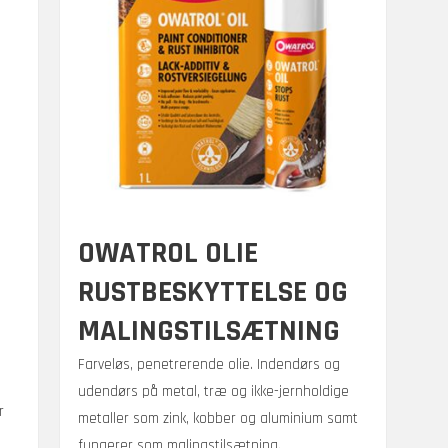
på
varesiden
OWATROL OLIE
RUSTBESKYTTELSE OG
MALINGSTILSÆTNING
Farveløs, penetrerende olie. Indendørs og
udendørs på metal, træ og ikke-jernholdige
r
metaller som zink, kobber og aluminium samt
fungerer som malingstilsætning.