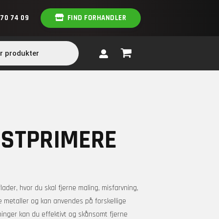
 70 74 09
FIND FORHANDLER
USTPRIMERE
lader, hvor du skal fjerne maling, misfarvning,
ige metaller og kan anvendes på forskellige
ninger kan du effektivt og skånsomt fjerne