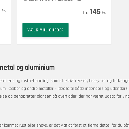
Prisinterval:
–
0
1.025
145
kr.
kr.
kr.
145 kr.
Dette
til
VÆLG MULIGHEDER
vare
1.025 kr.
har
flere
varianter.
Mulighederne
 metal og aluminium
kan
vælges
metalrens og rustbehandling, som effektivt renser, beskytter og forlæng
på
minium, kobber og andre metaller – ideelle til både indendørs og udendørs
varesiden
lse og genopretter glansen på overflader, der har været udsat for vind, 
 kommet rust eller snavs, er det vigtigt først at fjerne dette, før du på