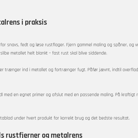
lrens i praksis
fri for snavs, fedt og løse rustflager. Fjern gammel maling og spåner, og 
slibe metallet helt blankt – fast rust skal blive siddende.
trænger ind i metallet og fortrænger fugt. Påfør jævnt, indtil overfla
ndl med en egnet primer og afslut med en passende maling. På kraftigt
atablad under hvert produkt for korrekt brug og det bedste resultat.
ls rustfjerner og metalrens