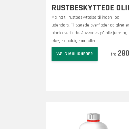
RUSTBESKYTTEDE OLI
Maling til rustbeskyttelse til inden- og
udendørs. Til tærede overflader og giver e
blank overflade. Anvendes på alle jern- og
ikke-jernholdige metaller.
Dette
28
VÆLG MULIGHEDER
vare
har
flere
varianter.
Mulighederne
kan
vælges
på
varesiden