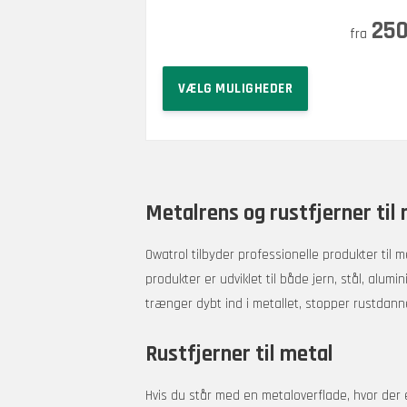
Prisinterval:
–
1.000
25
kr.
250 kr.
Dette
til
VÆLG MULIGHEDER
vare
1.000 kr.
har
flere
varianter.
Mulighederne
Metalrens og rustfjerner til
kan
vælges
Owatrol tilbyder professionelle produkter til 
på
produkter er udviklet til både jern, stål, alu
varesiden
trænger dybt ind i metallet, stopper rustdanne
Rustfjerner til metal
Hvis du står med en metaloverflade, hvor der er