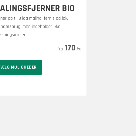
ALINGSFJERNER BIO
rner op til 8 lag maling, fernis og lak.
ndørsbrug, men indeholder ikke
øsningsmidler.
Prisinterval:
–
1.080
170
kr.
kr.
170 kr.
Dette
til
VÆLG MULIGHEDER
vare
1.080 kr.
har
flere
varianter.
Mulighederne
kan
vælges
på
varesiden