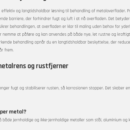
effektiv og langtidsholdbar løsning til behandling af metaloverflader. Pr
ende barriere, der forhindrer fugt og luft i at nå overfladen. Det betyde
sikrer behandlingen, at overfladen er klar til maling uden behov for yderl
er nemme at påføre og kan anvendes på både nye, let rustne og kraftigt r
kende behandling opnår du en langtidsholdbar beskyttelse, der reducere
år frem.
etalrens og rustfjerner
ger fugt og stabiliserer rusten, så korrosionen stopper. Det skaber en
yper metal?
åde jernholdige og ikke-jernholdige metaller som stål, aluminium og ko