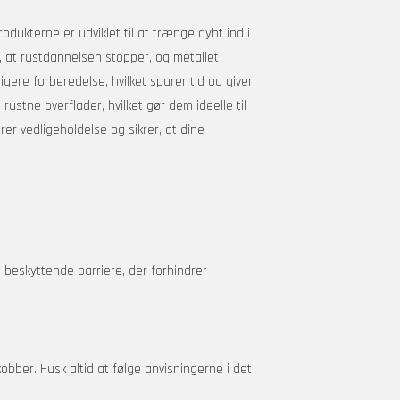
odukterne er udviklet til at trænge dybt ind i
r, at rustdannelsen stopper, og metallet
igere forberedelse, hvilket sparer tid og giver
ustne overflader, hvilket gør dem ideelle til
r vedligeholdelse og sikrer, at dine
 beskyttende barriere, der forhindrer
bber. Husk altid at følge anvisningerne i det