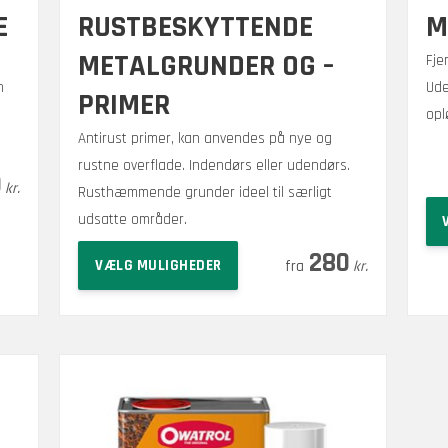
E
RUSTBESKYTTENDE
M
METALGRUNDER OG –
Fje
n
Ude
PRIMER
opl
Antirust primer, kan anvendes på nye og
rustne overflade. Indendørs eller udendørs.
0
kr.
Rusthæmmende grunder ideel til særligt
udsatte områder.
Dette
280
VÆLG MULIGHEDER
kr.
vare
har
flere
varianter.
Mulighederne
kan
vælges