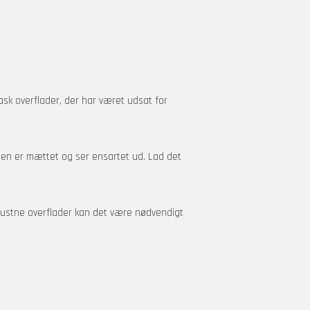
vask overflader, der har været udsat for
den er mættet og ser ensartet ud. Lad det
 rustne overflader kan det være nødvendigt