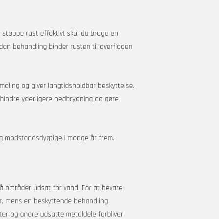
t stoppe rust effektivt skal du bruge en
dan behandling binder rusten til overfladen
aling og giver langtidsholdbar beskyttelse.
rhindre yderligere nedbrydning og gøre
 og modstandsdygtige i mange år frem.
på områder udsat for vand. For at bevare
ter, mens en beskyttende behandling
er og andre udsatte metaldele forbliver