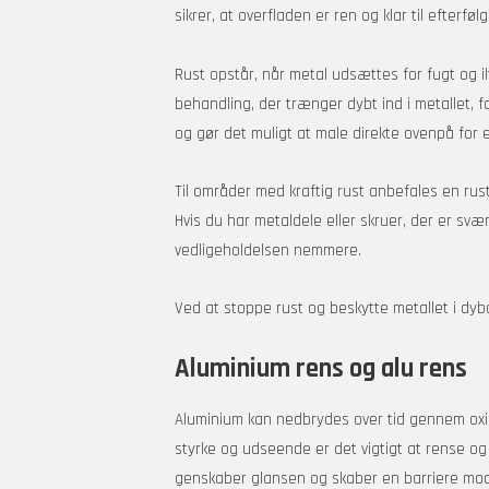
sikrer, at overfladen er ren og klar til efte
Rust opstår, når metal udsættes for fugt og ilt
behandling, der trænger dybt ind i metallet, 
og gør det muligt at male direkte ovenpå for e
Til områder med kraftig rust anbefales en rus
Hvis du har metaldele eller skruer, der er s
vedligeholdelsen nemmere.
Ved at stoppe rust og beskytte metallet i dyb
Aluminium rens og alu rens
Aluminium kan nedbrydes over tid gennem oxida
styrke og udseende er det vigtigt at rense o
genskaber glansen og skaber en barriere mod 