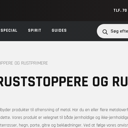
TLF. 70
Products
search
SPECIAL
SPIRIT
GUIDES
OPPERE OG RUSTPRIMERE
RUSTSTOPPERE OG R
ilbyder produkter til afrensning af metal. Har du en eller flere metaloverf
til dette. Vores produkt er velegnet til både jernholdige og ikke-jernhold
terrasser, hegn, porte, gitre og beklædninger. Ved at følge vores anvis