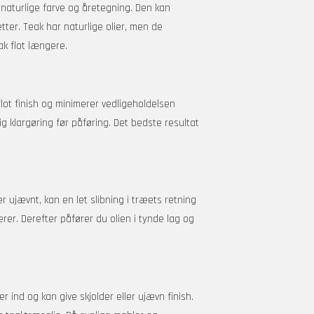
naturlige farve og åretegning. Den kan
ter. Teak har naturlige olier, men de
k flot længere.
lot finish og minimerer vedligeholdelsen
lig klargøring før påføring. Det bedste resultat
er ujævnt, kan en let slibning i træets retning
erer. Derefter påfører du olien i tynde lag og
ind og kan give skjolder eller ujævn finish.