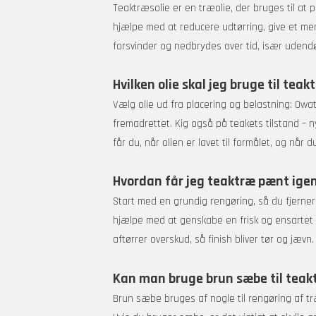
Teaktræsolie er en træolie, der bruges til at
hjælpe med at reducere udtørring, give et mer
forsvinder og nedbrydes over tid, især udendø
Hvilken olie skal jeg bruge til teak
Vælg olie ud fra placering og belastning: Owa
fremadrettet. Kig også på teakets tilstand – ny
får du, når olien er lavet til formålet, og når 
Hvordan får jeg teaktræ pænt ige
Start med en grundig rengøring, så du fjerner s
hjælpe med at genskabe en frisk og ensartet ove
aftørrer overskud, så finish bliver tør og jævn.
Kan man bruge brun sæbe til teak
Brun sæbe bruges af nogle til rengøring af tr