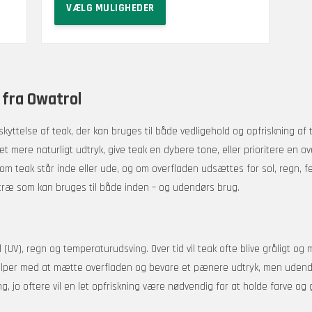
til
VÆLG MULIGHEDER
vare
565 kr.
har
flere
varianter.
Mulighederne
 fra Owatrol
kan
vælges
eskyttelse af teak, der kan bruges til både vedligehold og opfriskning af
på
t mere naturligt udtryk, give teak en dybere tone, eller prioritere en ov
varesiden
 om teak står inde eller ude, og om overfladen udsættes for sol, regn, fed
ttræ som kan bruges til både inden – og udendørs brug.
(UV), regn og temperaturudsving. Over tid vil teak ofte blive gråligt og 
ælper med at mætte overfladen og bevare et pænere udtryk, men udend
, jo oftere vil en let opfriskning være nødvendig for at holde farve og 