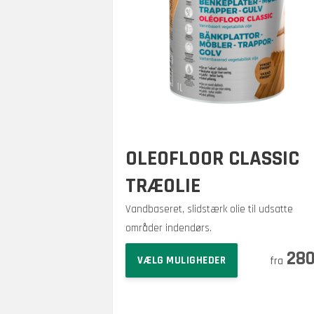
OLEOFLOOR CLASSIC
TRÆOLIE
Vandbaseret, slidstærk olie til udsatte
områder indendørs.
Dette
28
VÆLG MULIGHEDER
vare
har
flere