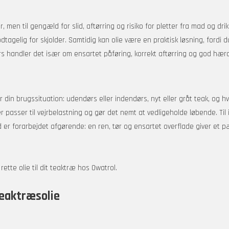
 men til gengæld for slid, aftørring og risiko for pletter fra mad og dri
dtagelig for skjolder. Samtidig kan olie være en praktisk løsning, ford
rs handler det især om ensartet påføring, korrekt aftørring og god hærd
din brugssituation: udendørs eller indendørs, nyt eller gråt teak, og hv
r passer til vejrbelastning og gør det nemt at vedligeholde løbende. Ti
d er forarbejdet afgørende: en ren, tør og ensartet overflade giver et 
rette olie til dit teaktræ hos Owatrol.
teaktræsolie