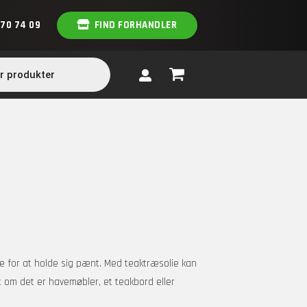
 70 74 09
FIND FORHANDLER
je for at holde sig pænt. Med teaktræsolie kan
 om det er havemøbler, et teakbord eller
.