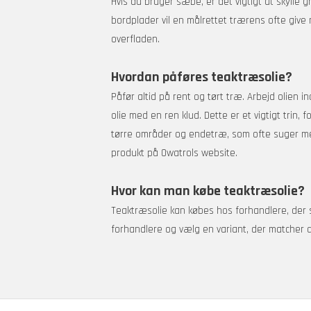
Hvis du bruger sæbe, er det vigtigt at skylle g
bordplader vil en målrettet trærens ofte give 
overfladen.
Hvordan påføres teaktræsolie?
Påfør altid på rent og tørt træ. Arbejd olien i
olie med en ren klud. Dette er et vigtigt trin,
tørre områder og endetræ, som ofte suger mere
produkt på Owatrols website.
Hvor kan man købe teaktræsolie?
Teaktræsolie kan købes hos forhandlere, der 
forhandlere og vælg en variant, der matcher d