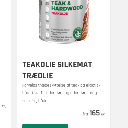
TEAKOLIE SILKEMAT
TRÆOLIE
Farveløs træbeskyttelse af teak og eksotisk
hårdttræ. Til indendørs og udendørs brug
samt sejlbåde.
0
kr.
Prisinterval:
–
565
165
kr.
kr.
165 kr.
Dette