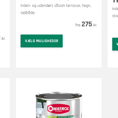
T
Inden- og udendørs såsom terrasse, hegn,
Ind
sejlbåde.
sto
Prisinterval:
–
1.875
275
kr.
kr.
275 kr.
0
Dette
til
kr.
VÆLG MULIGHEDER
vare
1.875 kr.
har
flere
varianter.
Mulighederne
kan
vælges
på
varesiden