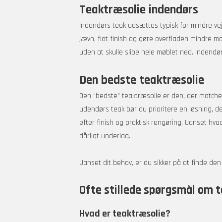
Teaktræsolie indendørs
Indendørs teak udsættes typisk for mindre vejr,
jævn, flot finish og gøre overfladen mindre mo
uden at skulle slibe hele møblet ned. Indendø
Den bedste teaktræsolie
Den “bedste” teaktræsolie er den, der matcher 
udendørs teak bør du prioritere en løsning, de
efter finish og praktisk rengøring. Uanset hva
dårligt underlag.
Uanset dit behov, er du sikker på at finde den 
Ofte stillede spørgsmål om 
Hvad er teaktræsolie?