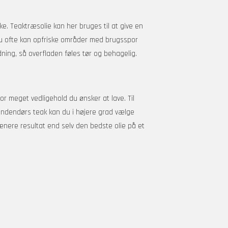
kke. Teaktræsolie kan her bruges til at give en
i du ofte kan opfriske områder med brugsspor
ning, så overfladen føles tør og behagelig.
or meget vedligehold du ønsker at lave. Til
l indendørs teak kan du i højere grad vælge
pænere resultat end selv den bedste olie på et