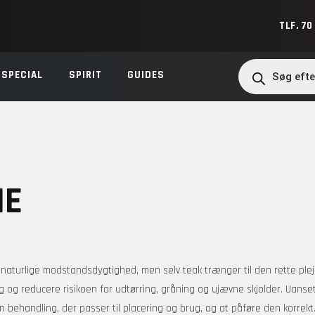
TLF. 70
Products
search
SPECIAL
SPIRIT
GUIDES
IE
in naturlige modstandsdygtighed, men selv teak trænger til den rette ple
og reducere risikoen for udtørring, gråning og ujævne skjolder. Uanset
 behandling, der passer til placering og brug, og at påføre den korrekt