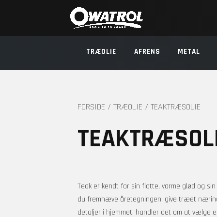
TRÆOLIE
AFRENS
METAL
FORSIDE
/
TRÆOLIE
/ TEAKTRÆSOLIE
TEAKTRÆSOL
Teak er kendt for sin flotte, varme glød og s
du fremhæve åretegningen, give træet næring 
detaljer i hjemmet, handler det om at vælge en