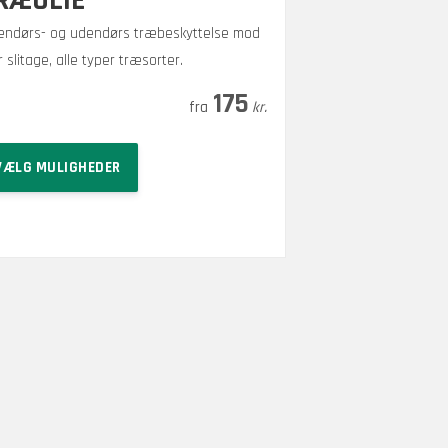
RÆOLIE
endørs- og udendørs træbeskyttelse mod
r slitage, alle typer træsorter.
Prisinterval:
–
300
175
kr.
kr.
175 kr.
Dette
til
VÆLG MULIGHEDER
vare
300 kr.
har
flere
varianter.
Mulighederne
kan
vælges
på
varesiden