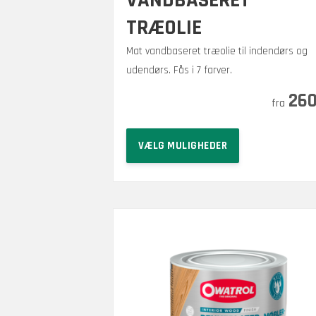
VANDBASERET
TRÆOLIE
Mat vandbaseret træolie til indendørs og
udendørs. Fås i 7 farver.
Prisinterval:
–
875
26
kr.
260 kr.
Dette
til
VÆLG MULIGHEDER
vare
875 kr.
har
flere
varianter.
Mulighederne
kan
vælges
på
varesiden