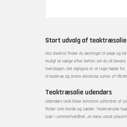
varianter.
Mulighederne
kan
vælges
på
Stort udvalg af teaktræsolie
varesiden
Hos Owatrol finder du løsninger til pleje og b
muligt at vælge efter behov: om du vil bevare e
hverdagen. Det vigtigste er at tage højde for,
til teaktræ o
g andre eksotiske sorter af hård
Teaktræsolie udendørs
Udendørs teak bliver konstant udfordret af sol 
flader som borde og sæder. Teaktræsolie hj
især i sommerhalvåret. Jo mere udsat placering