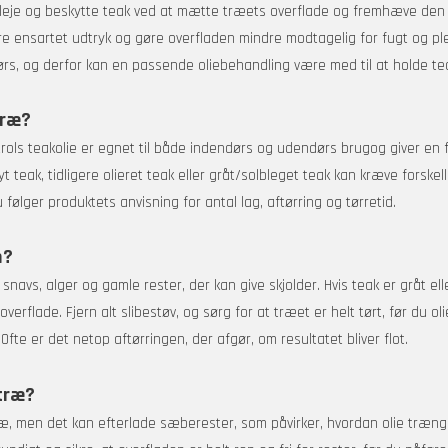
 pleje og beskytte teak ved at mætte træets overflade og fremhæve den 
e ensartet udtryk og gøre overfladen mindre modtagelig for fugt og plet
rs, og derfor kan en passende oliebehandling være med til at holde tea
træ?
trols teakolie er egnet til både indendørs og udendørs brugog giver en f
t teak, tidligere olieret teak eller gråt/solbleget teak kan kræve forskel
du følger produktets anvisning for antal lag, aftørring og tørretid.
n?
navs, alger og gamle rester, der kan give skjolder. Hvis teak er gråt ell
rflade. Fjern alt slibestøv, og sørg for at træet er helt tørt, før du oli
 Ofte er det netop aftørringen, der afgør, om resultatet bliver flot.
træ?
æ, men det kan efterlade sæberester, som påvirker, hvordan olie trænger 