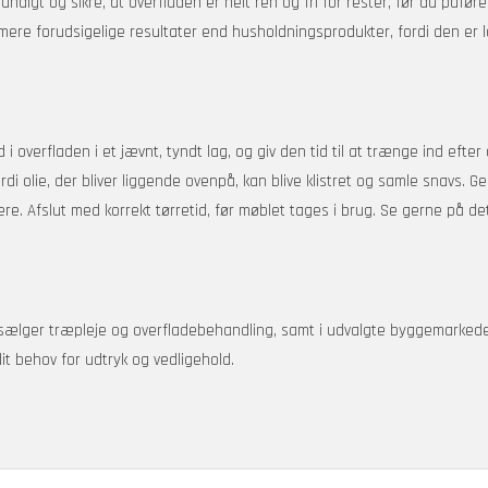
rundigt og sikre, at overfladen er helt ren og fri for rester, før du påfø
mere forudsigelige resultater end husholdningsprodukter, fordi den er la
nd i overfladen i et jævnt, tyndt lag, og giv den tid til at trænge ind eft
 fordi olie, der bliver liggende ovenpå, kan blive klistret og samle snavs.
. Afslut med korrekt tørretid, før møblet tages i brug. Se gerne på de
sælger træpleje og overfladebehandling, samt i udvalgte byggemarkede
it behov for udtryk og vedligehold.