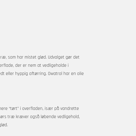
 træ, som har mistet glød. Udvalget gør det
erflade, der er nem at vedligeholde i
t eller hyppig aftørring. Owatrol har en olie
mere “tørt” i overfladen, især på vandrette
ørs træ kræver også løbende vedligehold,
glød.