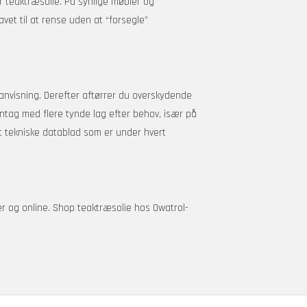
rer teaktræsolie. På synlige møbler og
vet til at rense uden at “forsegle”
er anvisning. Derefter aftørrer du overskydende
 Gentag med flere tynde lag efter behov, især på
t tekniske datablad som er under hvert
r og online. Shop teaktræsolie hos Owatrol-