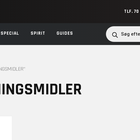
TLF. 70
Products
search
SPECIAL
SPIRIT
GUIDES
NGSMIDLER”
NINGSMIDLER