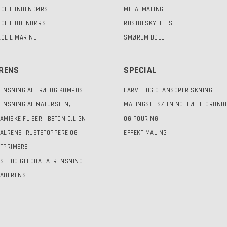
OLIE INDENDØRS
METALMALING
OLIE UDENDØRS
RUSTBESKYTTELSE
OLIE MARINE
SMØREMIDDEL
RENS
SPECIAL
ENSNING AF TRÆ OG KOMPOSIT
FARVE- OG GLANSOPFRISKNING
ENSNING AF NATURSTEN,
MALINGSTILSÆTNING, HÆFTEGRUND
AMISKE FLISER , BETON O.LIGN
OG POURING
ALRENS, RUSTSTOPPERE OG
EFFEKT MALING
TPRIMERE
ST- OG GELCOAT AFRENSNING
ADERENS