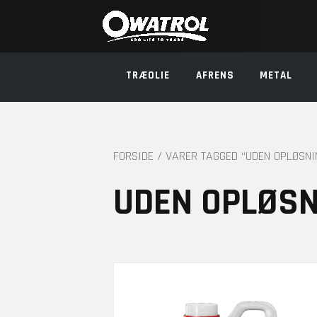
TRÆOLIE
AFRENS
METAL
FORSIDE
/ VARER TAGGED “UDEN OPLØSNI
UDEN OPLØS