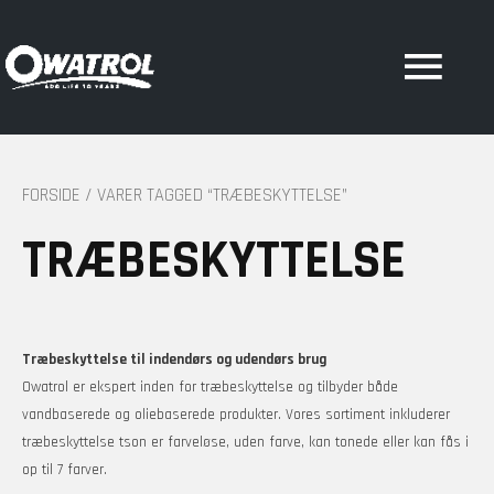
Hov
FORSIDE
/ VARER TAGGED “TRÆBESKYTTELSE”
TRÆBESKYTTELSE
Træbeskyttelse til indendørs og udendørs brug
Owatrol er ekspert inden for træbeskyttelse og tilbyder både
vandbaserede og oliebaserede produkter. Vores sortiment inkluderer
træbeskyttelse tson er farveløse, uden farve, kan tonede eller kan fås i
op til 7 farver.