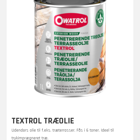
på
varesiden
TEXTROL TRÆOLIE
Udendørs olie til f.eks. træterrasser. Fås i 6 toner. Ideel til
trykimprægneret træ.