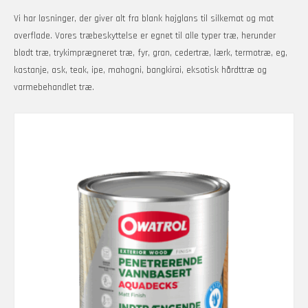
Vi har løsninger, der giver alt fra blank højglans til silkemat og mat
overflade. Vores træbeskyttelse er egnet til alle typer træ, herunder
blødt træ, trykimprægneret træ, fyr, gran, cedertræ, lærk, termotræ, eg,
kastanje, ask, teak, ipe, mahogni, bangkirai, eksotisk hårdttræ og
varmebehandlet træ.