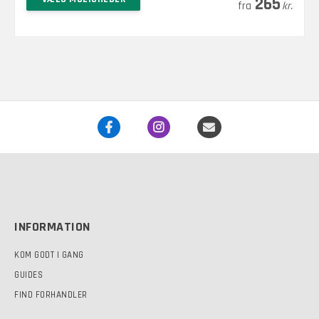
265
kr.
vare
har
flere
varianter.
Mulighederne
kan
vælges
på
varesiden
INFORMATION
KOM GODT I GANG
GUIDES
FIND FORHANDLER