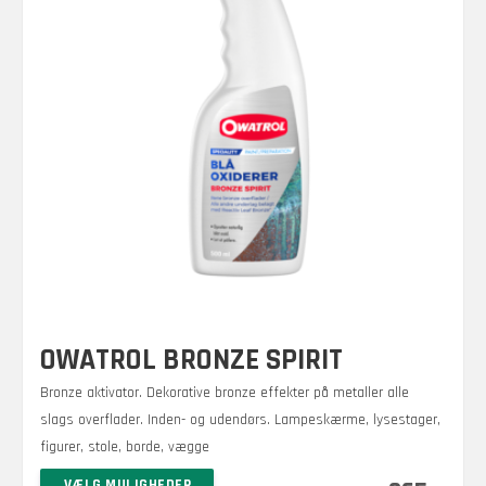
OWATROL BRONZE SPIRIT
Bronze aktivator. Dekorative bronze effekter på metaller alle
slags overflader. Inden- og udendørs. Lampeskærme, lysestager,
figurer, stole, borde, vægge
Dette
VÆLG MULIGHEDER