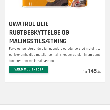
OWATROL OLIE
RUSTBESKYTTELSE OG
MALINGSTILSÆTNING
Farveløs, penetrerende olie. Indendørs og udendørs på metal, træ
og ikke-jernholdige metaller som zink, kobber og aluminium samt
fungerer som malingstilsætning.
Prisinterval:
–
Dette
VÆLG MULIGHEDER
1.025
145
kr.
kr.
vare
145 kr.
har
til
flere
1.025 kr.
varianter.
Mulighederne
kan
vælges