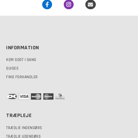
på
varesiden
INFORMATION
KOM GODT I GANG
GUIDES
FIND FORHANDLER
TRÆPLEJE
TRÆOLIE INDENDØRS
TRÆOLIE UDENDØRS