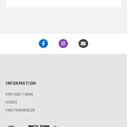
har
til
flere
1.080 kr.
varianter.
Mulighederne
kan
vælges
på
varesiden
INFORMATION
KOM GODT I GANG
GUIDES
FIND FORHANDLER