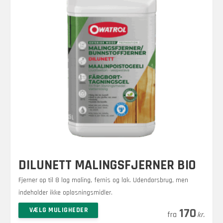
DILUNETT MALINGSFJERNER BIO
Fjerner op til 8 lag maling, fernis og lak. Udendørsbrug, men
indeholder ikke opløsningsmidler.
Prisinterval:
–
Dette
VÆLG MULIGHEDER
1.080
170
kr.
kr.
vare
170 kr.