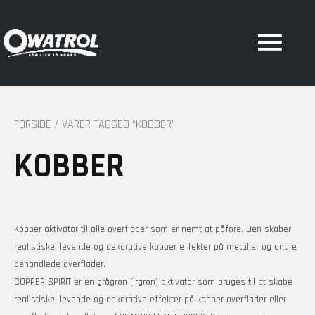
Hov
FORSIDE
/ VARER TAGGED “KOBBER”
KOBBER
Kobber aktivator til alle overflader som er nemt at påføre. Den skaber
realistiske, levende og dekorative kobber effekter på metaller og andre
behandlede overflader.
COPPER SPIRIT er en grågrøn (irgrøn) aktivator som bruges til at skabe
realistiske, levende og dekorative effekter på kobber overflader eller