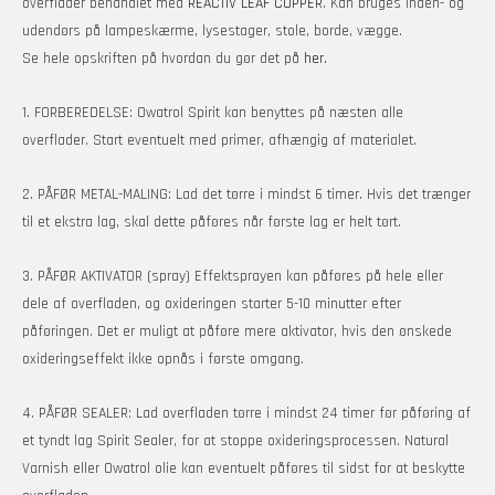
overflader behandlet med
REACTIV LEAF COPPER
. Kan bruges inden- og
udendørs på lampeskærme, lysestager, stole, borde, vægge.
Se hele opskriften på hvordan du gør det på
her.
1. FORBEREDELSE: Owatrol Spirit kan benyttes på næsten alle
overflader. Start eventuelt med primer, afhængig af materialet.
2. PÅFØR METAL-MALING: Lad det tørre i mindst 6 timer. Hvis det trænger
til et ekstra lag, skal dette påføres når første lag er helt tørt.
3. PÅFØR AKTIVATOR (spray) Effektsprayen kan påføres på hele eller
dele af overfladen, og oxideringen starter 5-10 minutter efter
påføringen. Det er muligt at påføre mere aktivator, hvis den ønskede
oxideringseffekt ikke opnås i første omgang.
4. PÅFØR SEALER:
Lad overfladen tørre i mindst 24 timer før påføring af
et tyndt lag Spirit Sealer, for at stoppe oxideringsprocessen. Natural
Varnish eller Owatrol olie kan eventuelt påføres til sidst for at beskytte