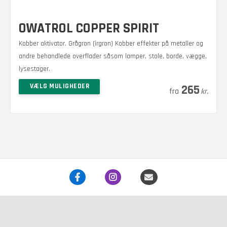
OWATROL COPPER SPIRIT
Kobber aktivator. Grågrøn (irgrøn) Kobber effekter på metaller og
andre behandlede overflader såsom lamper, stole, borde, vægge,
lysestager.
Dette
VÆLG MULIGHEDER
265
kr.
vare
har
flere
varianter.
Mulighederne
kan
vælges
på
varesiden