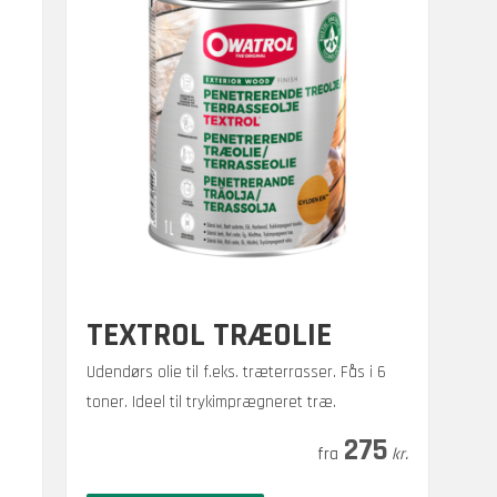
TEXTROL TRÆOLIE
Udendørs olie til f.eks. træterrasser. Fås i 6
toner. Ideel til trykimprægneret træ.
Prisinterval:
–
900
275
kr.
kr.
275 kr.