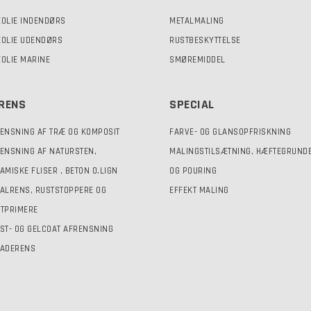
OLIE INDENDØRS
METALMALING
OLIE UDENDØRS
RUSTBESKYTTELSE
OLIE MARINE
SMØREMIDDEL
RENS
SPECIAL
ENSNING AF TRÆ OG KOMPOSIT
FARVE- OG GLANSOPFRISKNING
ENSNING AF NATURSTEN,
MALINGSTILSÆTNING, HÆFTEGRUND
AMISKE FLISER , BETON O.LIGN
OG POURING
ALRENS, RUSTSTOPPERE OG
EFFEKT MALING
TPRIMERE
ST- OG GELCOAT AFRENSNING
ADERENS